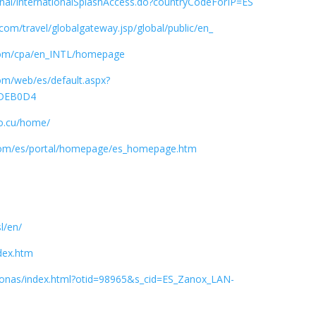
nal/internationalSplashAccess.do?countryCodeForIP=ES
.com/travel/globalgateway.jsp/global/public/en_
.com/cpa/en_INTL/homepage
om/web/es/default.aspx?
4DEB0D4
co.cu/home/
es.com/es/portal/homepage/es_homepage.htm
l/en/
dex.htm
rsonas/index.html?otid=98965&s_cid=ES_Zanox_LAN-