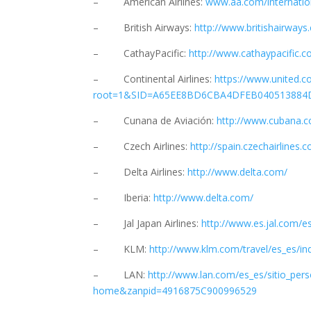
– American Airlines:
www.aa.com/internatio
– British Airways:
http://www.britishairways
– CathayPacific:
http://www.cathaypacific
– Continental Airlines:
https://www.united.c
root=1&SID=A65EE8BD6CBA4DFEB04051388
– Cunana de Aviación:
http://www.cubana.
– Czech Airlines:
http://spain.czechairlin
– Delta Airlines:
http://www.delta.com/
– Iberia:
http://www.delta.com/
– Jal Japan Airlines:
http://www.es.jal.com/es
– KLM:
http://www.klm.com/travel/es_es/in
– LAN:
http://www.lan.com/es_es/sitio_pe
home&zanpid=4916875C900996529