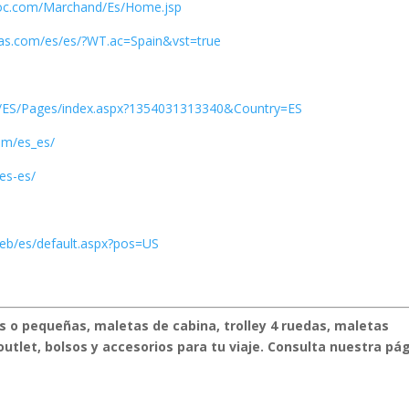
roc.com/Marchand/Es/Home.jsp
sas.com/es/es/?WT.ac=Spain&vst=true
b/ES/Pages/index.aspx?1354031313340&Country=ES
om/es_es/
/es-es/
eb/es/default.aspx?pos=US
s o pequeñas, maletas de cabina, trolley 4 ruedas, maletas
 outlet, bolsos y accesorios para tu viaje. Consulta nuestra pá