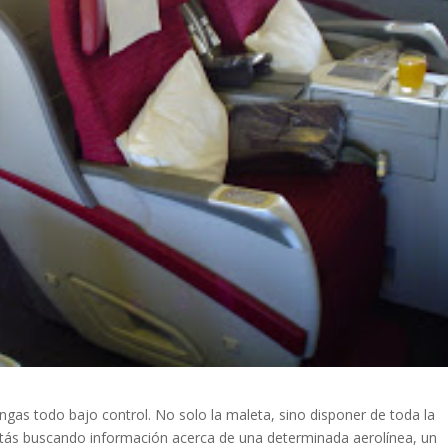
gas todo bajo control. No solo la maleta, sino disponer de toda la
estás buscando información acerca de una determinada aerolínea, un