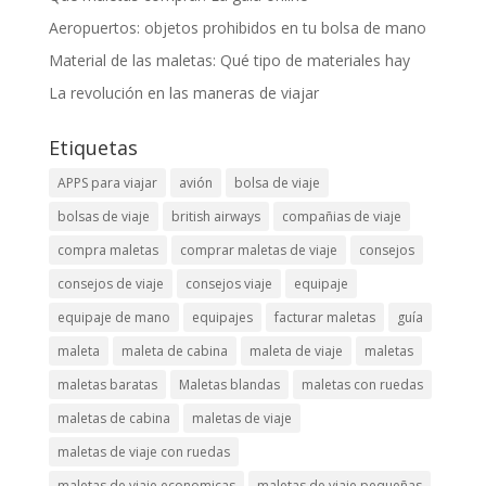
Aeropuertos: objetos prohibidos en tu bolsa de mano
Material de las maletas: Qué tipo de materiales hay
La revolución en las maneras de viajar
Etiquetas
APPS para viajar
avión
bolsa de viaje
bolsas de viaje
british airways
compañias de viaje
compra maletas
comprar maletas de viaje
consejos
consejos de viaje
consejos viaje
equipaje
equipaje de mano
equipajes
facturar maletas
guía
maleta
maleta de cabina
maleta de viaje
maletas
maletas baratas
Maletas blandas
maletas con ruedas
maletas de cabina
maletas de viaje
maletas de viaje con ruedas
maletas de viaje economicas
maletas de viaje pequeñas