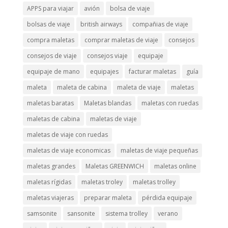
APPS para viajar
avión
bolsa de viaje
bolsas de viaje
british airways
compañias de viaje
compra maletas
comprar maletas de viaje
consejos
consejos de viaje
consejos viaje
equipaje
equipaje de mano
equipajes
facturar maletas
guía
maleta
maleta de cabina
maleta de viaje
maletas
maletas baratas
Maletas blandas
maletas con ruedas
maletas de cabina
maletas de viaje
maletas de viaje con ruedas
maletas de viaje economicas
maletas de viaje pequeñas
maletas grandes
Maletas GREENWICH
maletas online
maletas rígidas
maletas troley
maletas trolley
maletas viajeras
preparar maleta
pérdida equipaje
samsonite
sansonite
sistema trolley
verano